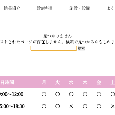
院長紹介
診療科目
施設・設備
よく
見つかりません
ストされたページが存在しません。検索で見つかるかもしれ
検
索:
日時間
月
火
水
木
金
土
9:00～12:00
〇
〇
〇
〇
〇
〇
5:00～18:30
〇
〇
×
〇
〇
×