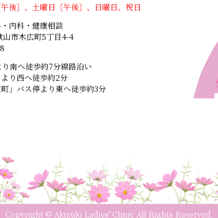
［午後］、土曜日［午後］、日曜日、祝日
科・内科・健康相談
和歌山市木広町5丁目4-4
88
より南へ徒歩約7分線路沿い
より西へ徒歩約2分
町」バス停より東へ徒歩約3分
Copyright © Akizuki Ladies' Clinic All Rights Reserved.