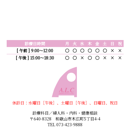
診療日時間
月
火
水
木
金
土
日
祝
[ 午前 ] 9:00～12:00
〇
〇
〇
〇
〇
〇
×
×
[ 午後 ] 15:00～18:30
〇
〇
×
〇
〇
×
×
×
休診日：水曜日［午後］、土曜日［午後］、日曜日、祝日
診療科目／婦人科・内科・健康相談
〒640-8328 和歌山市木広町5丁目4-4
TEL 073-423-9888